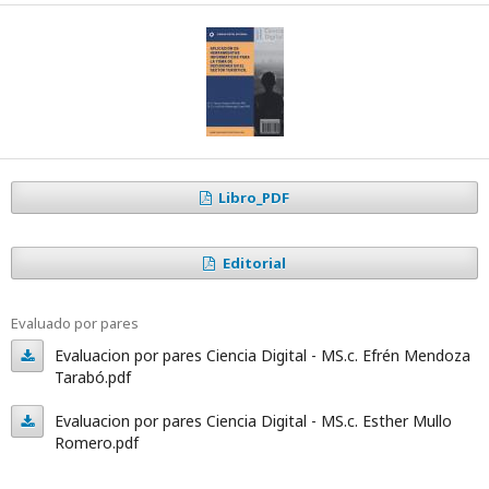
Libro_PDF
Editorial
Evaluado por pares
Evaluacion por pares Ciencia Digital - MS.c. Efrén Mendoza
Tarabó.pdf
Evaluacion
Evaluacion por pares Ciencia Digital - MS.c. Esther Mullo
por
Romero.pdf
pares
Evaluacion
Ciencia
por