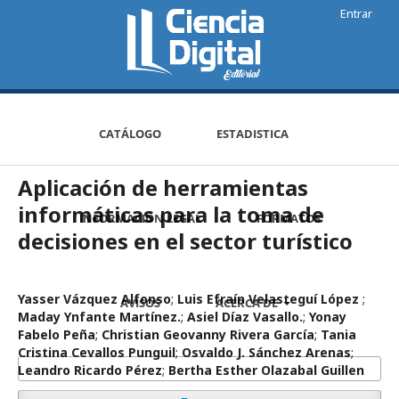
Entrar
CATÁLOGO
ESTADISTICA
Aplicación de herramientas
informáticas para la toma de
INFORMACIÓN LEGAL
FORMATOS
decisiones en el sector turístico
Yasser Vázquez Alfonso
;
Luis Efraín Velasteguí López
;
AVISOS
ACERCA DE
Maday Ynfante Martínez.
;
Asiel Díaz Vasallo.
;
Yonay
Fabelo Peña
;
Christian Geovanny Rivera García
;
Tania
Cristina Cevallos Punguil
;
Osvaldo J. Sánchez Arenas
;
Leandro Ricardo Pérez
;
Bertha Esther Olazabal Guillen