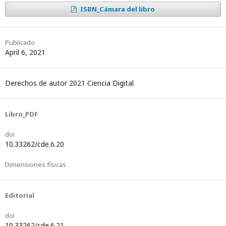
ISBN_Cámara del libro
Digital
pares
Ciencia
-
Publicado
MS.c.
Digital
April 6, 2021
Efrén
-
Mendoza
MS.c.
Derechos de autor 2021 Ciencia Digital
Tarabó.pdf
Esther
Mullo
Libro_PDF
Romero.pdf
doi
10.33262/cde.6.20
Dimensiones físicas
Editorial
doi
10.33262/cde.6.21