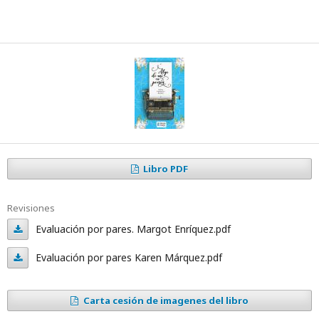
Libro PDF
Revisiones
Evaluación por pares. Margot Enríquez.pdf
Evaluación
Evaluación por pares Karen Márquez.pdf
por
Evaluación
pares.
Carta cesión de imagenes del libro
por
Margot