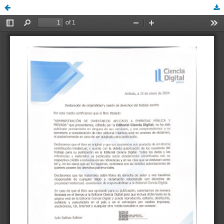
diego94, cesioderchos.pdf