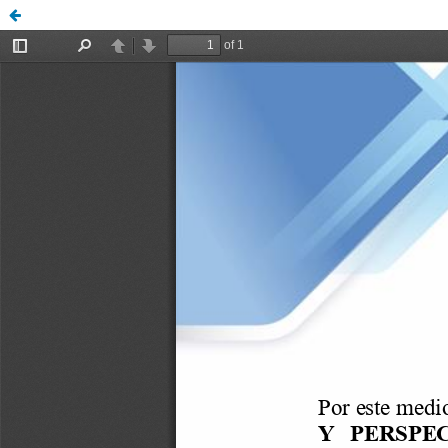
diego94, 03_Carta_de_cesion_de_derechos_Imagenes_ECon_D 