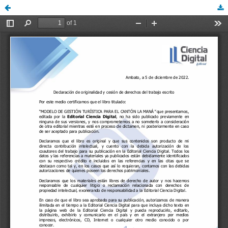
diego94, 02_Carta_de_originalidad_y_cesion_de_derechos_LIBROS.pdf